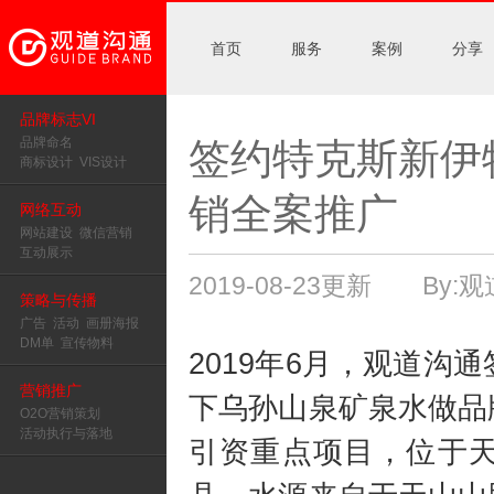
首页
服务
案例
分享
品牌标志VI
品牌命名
签约特克斯新伊
商标设计
VIS设计
销全案推广
网络互动
网站建设
微信营销
互动展示
2019-08-23更新 By:观道
策略与传播
广告
活动
画册海报
DM单
宣传物料
2019年6月，观道
营销推广
下乌孙山泉矿泉水做品
O2O营销策划
活动执行与落地
引资重点项目，位于