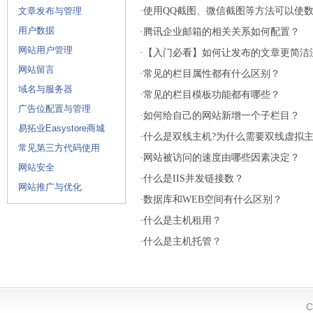
·
文章发布与管理
·
使用QQ截图、微信截图等方法可以使
·
用户数据
速地缩小尺寸与文件大小
·
腾讯企业邮箱的相关关系如何配置？
·
网站用户管理
·
【入门必看】如何让发布的文章更简洁
·
网站留言
·
常见的栏目属性都有什么区别？
·
域名与服务器
·
常见的栏目模板功能都有哪些？
·
广告位配置与管理
·
如何给自己的网站新增一个子栏目？
·
易拓业Easystore商城
·
什么是双线主机?为什么需要双线虚拟主
·
常见第三方代码使用
·
网站被访问的速度由哪些因素决定？
·
网站安全
·
什么是IIS并发链接数？
·
网站推广与优化
·
数据库和WEB空间有什么区别？
·
什么是主机租用？
·
什么是主机托管？