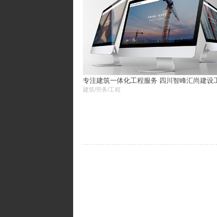
专注建筑一体化工程服务 四川智峰汇尚建设工
建筑/劳务/工程