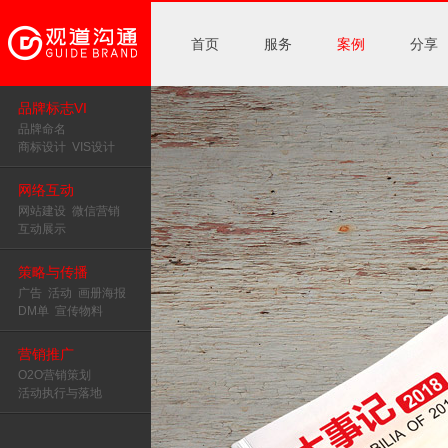
首页
服务
案例
分享
品牌标志VI
品牌命名
商标设计
VIS设计
网络互动
网站建设
微信营销
互动展示
策略与传播
广告
活动
画册海报
DM单
宣传物料
营销推广
O2O营销策划
活动执行与落地