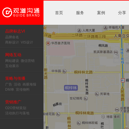
首页
服务
案例
分享
品牌标志VI
品牌命名
商标设计
VIS设计
网络互动
网站建设
微信营销
互动展示
策略与传播
广告
活动
画册海报
DM单
宣传物料
营销推广
O2O营销策划
活动执行与落地