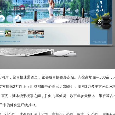
河岸，聚青快速通道边，紧邻成青快铁终点站。宾馆占地面积300亩，
方厘米2万以上（比成都市中心高出近20倍）。拥有3万多平方米活水
、亭阁，湖水绕于楼亭之间，胜似九寨仙境。数百年参天楠木、银杏等古
千米的健身道环绕其中。
都设计公司
、
成都画册设计公司
、
商标设计公司
、
标志设计公司
，主要从