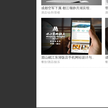
成都空军下属 都江堰静月湖宾馆..
酒店/会所/茶楼
酒
眉山岷江东湖饭店手机网站设计与..
餐饮/酒店/娱乐
餐