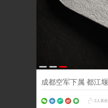
成都空军下属 都江
2
人喜欢