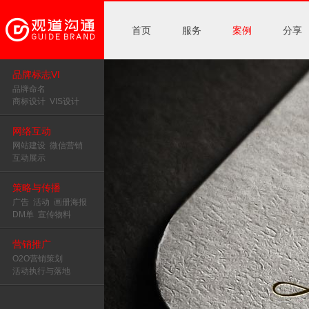
首页
服务
案例
分享
品牌标志VI
品牌命名
商标设计
VIS设计
网络互动
网站建设
微信营销
互动展示
策略与传播
广告
活动
画册海报
DM单
宣传物料
营销推广
O2O营销策划
活动执行与落地