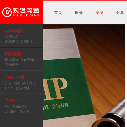
首页
服务
案例
分享
品牌标志VI
品牌命名
商标设计
VIS设计
网络互动
网站建设
微信营销
互动展示
策略与传播
广告
活动
画册海报
DM单
宣传物料
营销推广
O2O营销策划
活动执行与落地