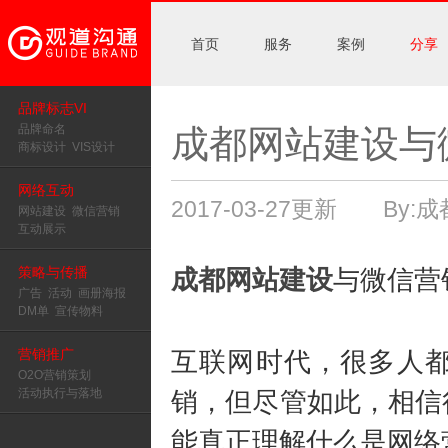
首页
服务
案例
分享
品牌标志VI
品牌命名
成都网站建设与
商标设计
VIS设计
网络互动
2017-03-27更新 By:成
网站建设
微信营销
互动展示
策略与传播
成都网站建设
与微信营
广告
活动
画册海报
DM单
宣传物料
营销推广
互联网时代，很多人
O2O营销策划
活动执行与落地
销，但尽管如此，相信
能真正理解什么是网络