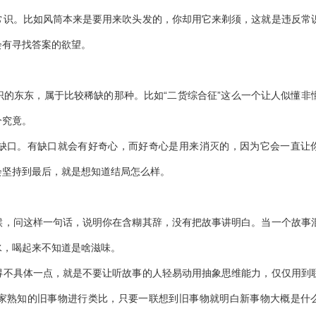
常识。比如风筒本来是要用来吹头发的，你却用它来剃须，这就是违反常
会有寻找答案的欲望。
的东东，属于比较稀缺的那种。比如“二货综合征”这么一个让人似懂非
个究竟。
缺口。有缺口就会有好奇心，而好奇心是用来消灭的，因为它会一直让
会坚持到最后，就是想知道结局怎么样。
候，问这样一句话，说明你在含糊其辞，没有把故事讲明白。当一个故事
水，喝起来不知道是啥滋味。
得不具体一点，就是不要让听故事的人轻易动用抽象思维能力，仅仅用到
家熟知的旧事物进行类比，只要一联想到旧事物就明白新事物大概是什