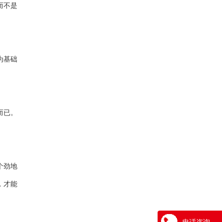
而不是
为基础
而已。
个劲地
，才能