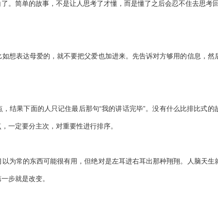
白了。简单的故事，不是让人思考了才懂，而是懂了之后会忍不住去思考
比如想表达母爱的，就不要把父爱也加进来。先告诉对方够用的信息，然
，结果下面的人只记住最后那句“我的讲话完毕”。没有什么比排比式的
点，一定要分主次，对重要性进行排序。
习以为常的东西可能很有用，但绝对是左耳进右耳出那种翔翔。人脑天生
第一步就是改变。