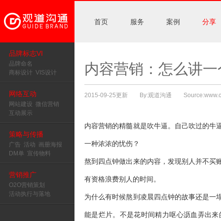
首页
服务
案例
分享
品牌标志VI
品牌命名
内容营销：怎么讲一
商标设计
VIS设计
网络互动
2015-09-25更新 By:观道沟通 Source:www.cd
网站建设
微信营销
互动展示
内容营销的精髓就是吹牛逼。自己吹过的牛
策略与传播
一种浓浓的忧伤？
广告
活动
画册海报
DM单
宣传物料
熬到四点钟做出来的内容，发现别人并不买
营销推广
有资格浪费别人的时间。
O2O营销策划
活动执行与落地
为什么有时候熬到凌晨四点钟的故事还是一
能是烂片。不是花时间精力呕心沥血弄出来