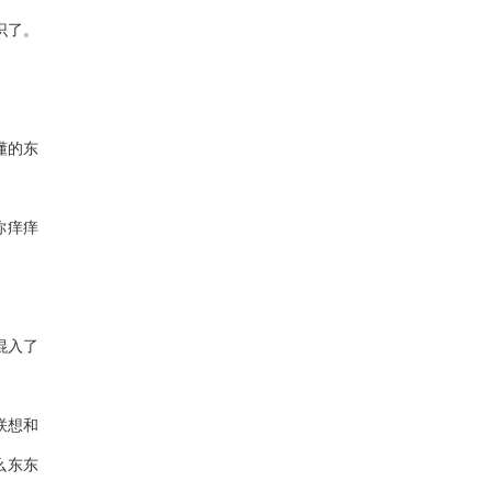
识了。
懂的东
你痒痒
混入了
联想和
么东东