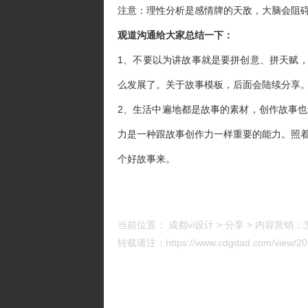
注意：理性分析是感情牌的天敌，大脑会阻
观道沟通给大家总结一下：
1、不要以为讲故事就是要拼创意、拼天赋
么发展了。关于故事模板，后面会陆续分享
2、生活中遍地都是故事的素材，创作故事也
力是一种跟故事创作力一样重要的能力。照着
个好故事来。
当前位置：
成都vi设计
>
分享
>
内容营销：
转载请注：https://www.cdgdad.com/view/201