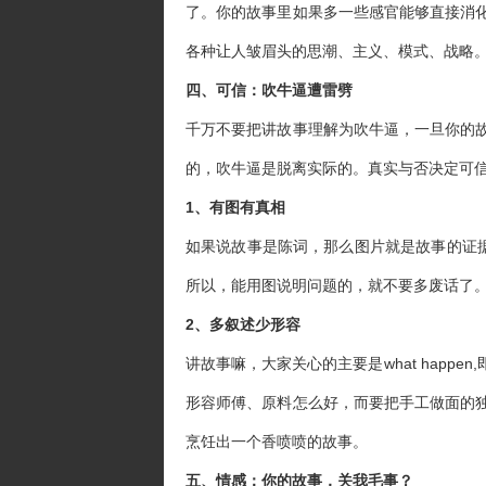
了。你的故事里如果多一些感官能够直接消
各种让人皱眉头的思潮、主义、模式、战略
四、可信：吹牛逼遭雷劈
千万不要把讲故事理解为吹牛逼，一旦你的
的，吹牛逼是脱离实际的。真实与否决定可
1、有图有真相
如果说故事是陈词，那么图片就是故事的证据
所以，能用图说明问题的，就不要多废话了
2、多叙述少形容
讲故事嘛，大家关心的主要是what hap
形容师傅、原料怎么好，而要把手工做面的
烹饪出一个香喷喷的故事。
五、情感：你的故事，关我毛事？