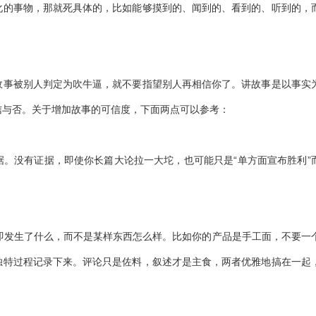
化的事物，那就死具体的，比如能够摸到的、闻到的、看到的、听到的，
。
故事被别人判定为吹牛逼，就不要指望别人再相信你了。讲故事是以事实
信与否。关于增加故事的可信度，下面两点可以参考：
。没有证据，即使你长篇大论拉一大坨，也可能只是“单方面宣布胜利”
。
pen,即发生了什么，而不是某样东西怎么样。比如你的产品是手工面，不要一
独特过程记录下来。评论只是佐料，叙述才是主食，两者优雅地搞在一起