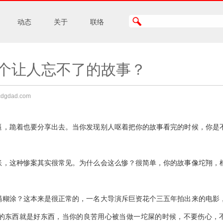
动态
关于
联络
个让人忘不了的故事？
gdad.com
逼，跪着也要分享出去。当你发现别人呕着把你的故事看完的时候，你是
账，这种惨案其实很常见。为什么会这么惨？很简单，你的故事像坨翔，
塌糊涂？这本来是很正常的，一名大导演斥巨资花个三五年拍出来的电影
的东西就是好东西，当你的良苦用心被当做一坨屎的时候，不要伤心，