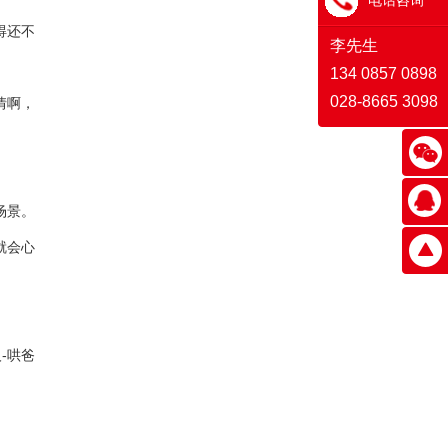
电话咨询
得还不
李先生
134 0857 0898
028-8665 3098
情啊，
场景。
就会心
-哄爸