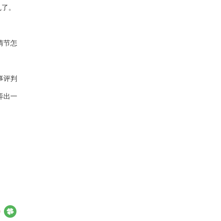
乱了。
情节怎
事评判
弄出一