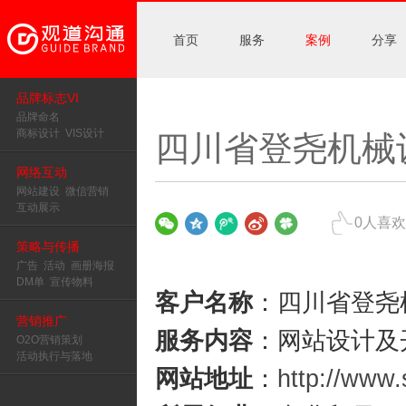
首页
服务
案例
分享
品牌标志VI
品牌命名
商标设计
VIS设计
四川省登尧机械
网络互动
网站建设
微信营销
互动展示
0
人喜欢
策略与传播
广告
活动
画册海报
DM单
宣传物料
客户名称
：四川省登尧
营销推广
服务内容
：网站设计及
O2O营销策划
活动执行与落地
网站地址
：
http://www