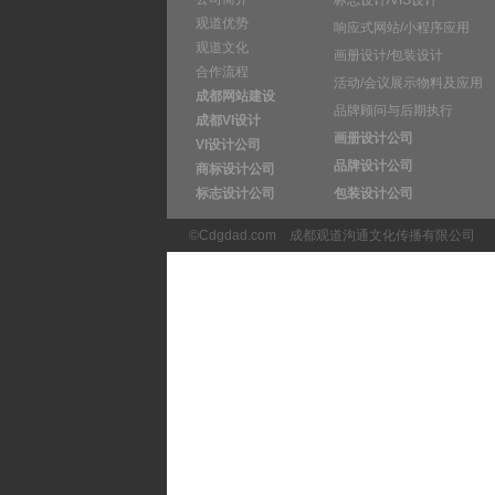
标志设计/VIS设计
观道优势
响应式网站/小程序应用
观道文化
画册设计/包装设计
合作流程
活动/会议展示物料及应用
成都网站建设
品牌顾问与后期执行
成都VI设计
画册设计公司
VI设计公司
品牌设计公司
商标设计公司
标志设计公司
包装设计公司
©Cdgdad.com
成都观道沟通文化传播有限公司