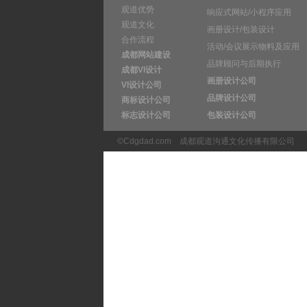
观道优势
响应式网站/小程序应用
观道文化
画册设计/包装设计
合作流程
活动/会议展示物料及应用
成都网站建设
品牌顾问与后期执行
成都VI设计
画册设计公司
VI设计公司
品牌设计公司
商标设计公司
标志设计公司
包装设计公司
©Cdgdad.com
成都观道沟通文化传播有限公司