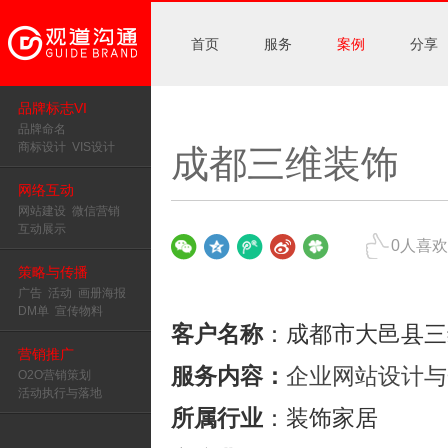
首页
服务
案例
分享
品牌标志VI
品牌命名
商标设计
VIS设计
成都三维装饰
网络互动
网站建设
微信营销
互动展示
0
人喜欢
策略与传播
广告
活动
画册海报
DM单
宣传物料
客户名称
：
成都市大邑县三
营销推广
服务内容：
企业网站设计与
O2O营销策划
活动执行与落地
所属行业
：装饰家居