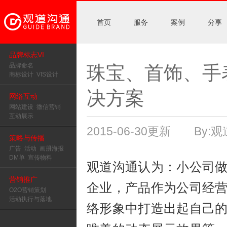
首页
服务
案例
分享
品牌标志VI
品牌命名
珠宝、首饰、手
商标设计
VIS设计
决方案
网络互动
网站建设
微信营销
互动展示
2015-06-30更新 By
策略与传播
广告
活动
画册海报
DM单
宣传物料
观道沟通认为：小公司
营销推广
企业，产品作为公司经
O2O营销策划
活动执行与落地
络形象中打造出起自己