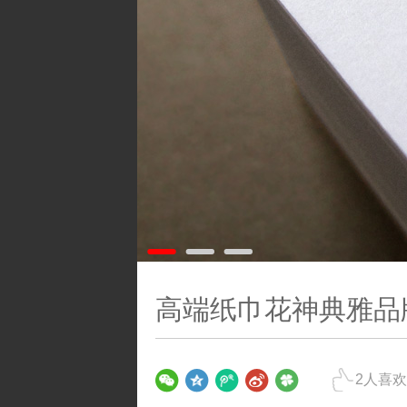
高端纸巾花神典雅品
2
人喜欢