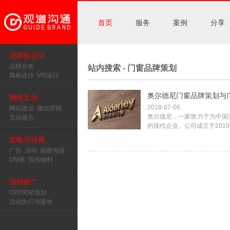
首页
服务
案例
分享
品牌标志VI
品牌命名
站内搜索 - 门窗品牌策划
商标设计
VIS设计
奥尔德尼门窗品牌策划与广
网络互动
2018-07-06
网站建设
微信营销
奥尔德尼，一家致力于为中国
互动展示
的现代企业。公司成立于2010
策略与传播
广告
活动
画册海报
DM单
宣传物料
营销推广
O2O营销策划
活动执行与落地