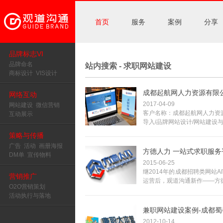
首页
服务
案例
分享
品牌标志VI
品牌命名
站内搜索 - 求职网站建设
商标设计
VIS设计
成都起航网人力资源有限公
网络互动
2017-04-09
网站建设
微信营销
客户名称：成都起航网人力资源
互动展示
导入/品牌网站设计/网站建设与
策略与传播
广告
活动
画册海报
方德人力 一站式求职服务
DM单
宣传物料
2015-06-25
继2014年的成都招聘类网站AI
营销推广
运营后，观道沟通新作——方德
O2O营销策划
活动执行与落地
兼职网站建设案例-成都蜀
2012-10-14