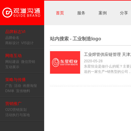
首页
服务
案例
分享
品牌标志VI
品牌命名
站内搜索 - 工业制造logo
商标设计
VIS设计
工业焊管供应链管理 天津东
网络互动
2020-05-28
网站建设
微信营销
东星恒业是做什么的呢？主要
互动展示
送的一家生产+销售型的公司，
策略与传播
广告
活动
画册海报
DM单
宣传物料
营销推广
O2O营销策划
活动执行与落地