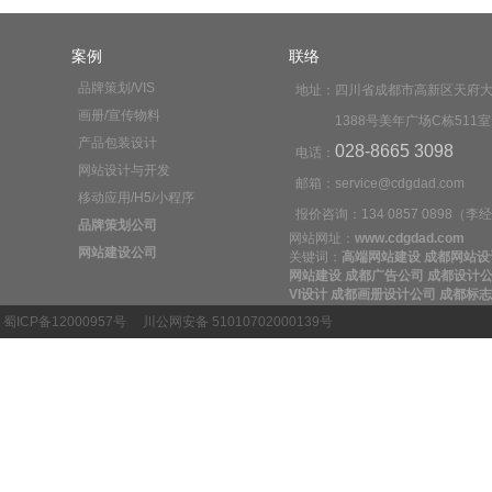
案例
联络
品牌策划/VIS
地址：
四川省成都市高新区天府
画册/宣传物料
1388号美年广场C栋511室
产品包装设计
028-8665 3098
电话：
网站设计与开发
邮箱：service@cdgdad.com
移动应用/H5/小程序
报价咨询：
134 0857 0898（
品牌策划公司
网站网址：
www.cdgdad.com
网站建设公司
关键词：
高端网站建设
成都网站设
网站建设
成都广告公司
成都设计
VI设计
成都画册设计公司
成都标志
蜀ICP备12000957号
川公网安备 51010702000139号
网站建设套餐
|
付款方式
|
配色表
|