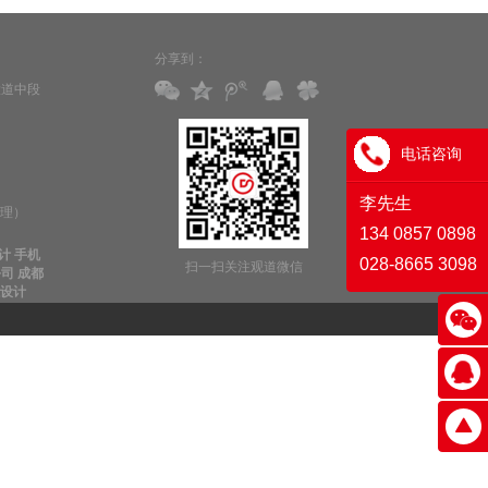
分享到：
大道中段
电话咨询
李先生
李经理）
134 0857 0898
计
手机
028-8665 3098
扫一扫关注观道微信
公司
成都
设计
观道招聘
|
帮助中心
|
隐私保护
|
模板网站
|
文档下载
|
网站地图
|